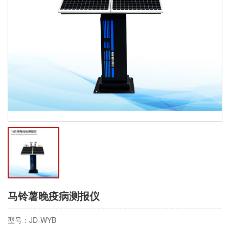
马铃薯晚疫病测报仪
型号：JD-WYB