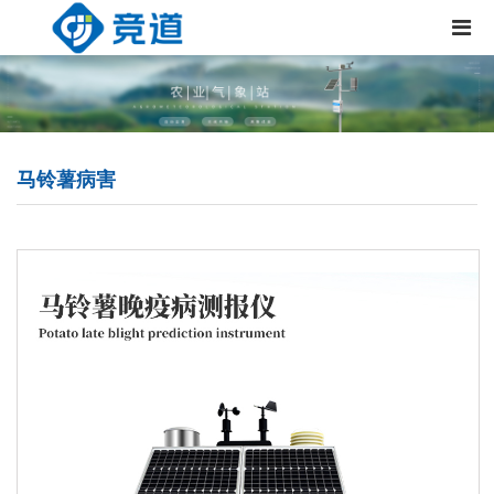
马铃薯病害