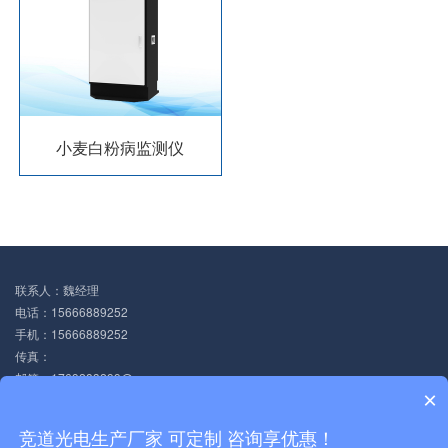
小麦白粉病监测仪
联系人：魏经理
电话：15666889252
手机：15666889252
传真：
邮箱：1769283299@qq.com
×
地址：山东省潍坊高新区光电路155号潍坊高新区光电产业加速器（一期）1号
楼
竞道光电生产厂家 可定制 咨询享优惠！
Copyright © 2020-2025 山东竞道光电 版权所有